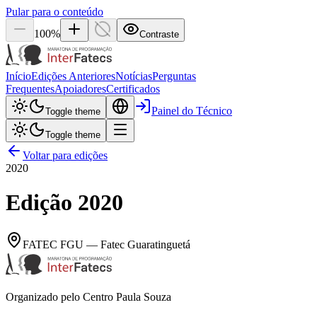
Pular para o conteúdo
100
%
Contraste
Início
Edições Anteriores
Notícias
Perguntas
Frequentes
Apoiadores
Certificados
Painel do Técnico
Toggle theme
Toggle theme
Voltar para edições
2020
Edição
2020
FATEC
FGU
—
Fatec Guaratinguetá
Organizado pelo Centro Paula Souza