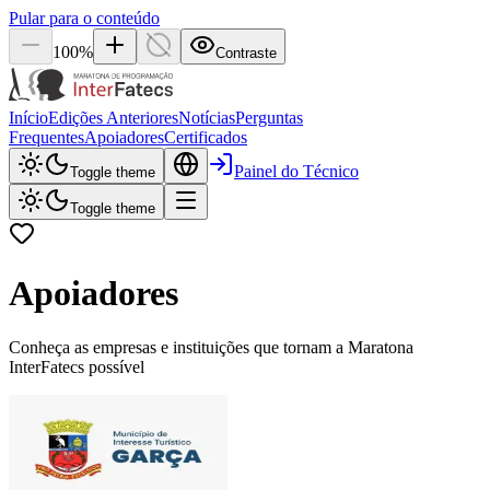
Pular para o conteúdo
100
%
Contraste
Início
Edições Anteriores
Notícias
Perguntas
Frequentes
Apoiadores
Certificados
Painel do Técnico
Toggle theme
Toggle theme
Apoiadores
Conheça as empresas e instituições que tornam a Maratona
InterFatecs possível