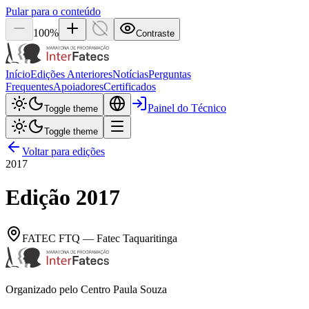
Pular para o conteúdo
100
%
Contraste
Início
Edições Anteriores
Notícias
Perguntas
Frequentes
Apoiadores
Certificados
Painel do Técnico
Toggle theme
Toggle theme
Voltar para edições
2017
Edição
2017
FATEC
FTQ
—
Fatec Taquaritinga
Organizado pelo Centro Paula Souza