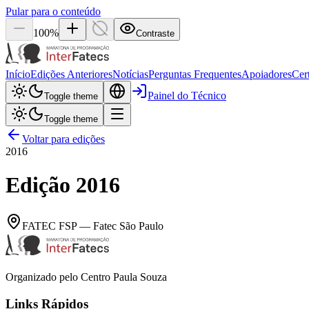
Pular para o conteúdo
100
%
Contraste
Início
Edições Anteriores
Notícias
Perguntas Frequentes
Apoiadores
Cer
Painel do Técnico
Toggle theme
Toggle theme
Voltar para edições
2016
Edição
2016
FATEC
FSP
—
Fatec São Paulo
Organizado pelo Centro Paula Souza
Links Rápidos