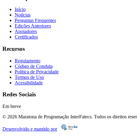
Início
Notícias
Perguntas Frequentes
Edições Anteriores
Apoiadores
Certificados
Recursos
Regulamento
Código de Conduta
Política de Privacidade
Termos de Uso
Acessibilidade
Redes Sociais
Em breve
© 2026 Maratona de Programação InterFatecs. Todos os direitos rese
Desenvolvido e mantido por