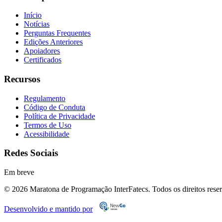
Início
Notícias
Perguntas Frequentes
Edições Anteriores
Apoiadores
Certificados
Recursos
Regulamento
Código de Conduta
Política de Privacidade
Termos de Uso
Acessibilidade
Redes Sociais
Em breve
© 2026 Maratona de Programação InterFatecs. Todos os direitos rese
Desenvolvido e mantido por