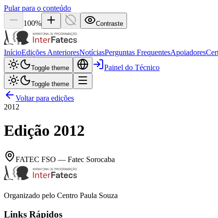
Pular para o conteúdo
100
%
Contraste
Início
Edições Anteriores
Notícias
Perguntas Frequentes
Apoiadores
Cer
Painel do Técnico
Toggle theme
Toggle theme
Voltar para edições
2012
Edição
2012
FATEC
FSO
—
Fatec Sorocaba
Organizado pelo Centro Paula Souza
Links Rápidos